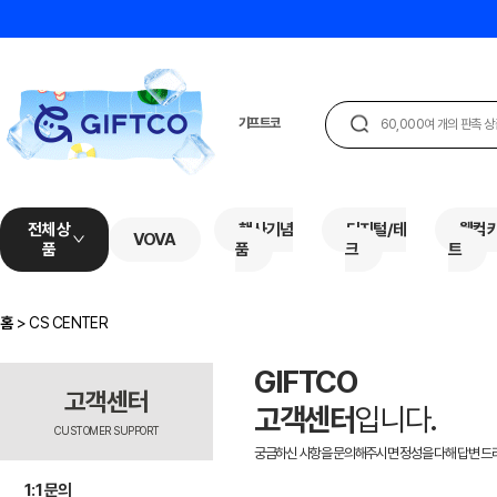
전체 상
행사기념
디지털/테
웰컴
VOVA
품
품
크
트
홈
>
CS CENTER
GIFTCO
고객센터
고객센터
입니다.
CUSTOMER SUPPORT
궁금하신 사항을 문의해주시면 정성을 다해 답변 드
1:1 문의