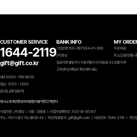
CUSTOMER SERVICE
BANK INFO
MY ORDE
1644-2119
기업은행 156-087934-01-066
주문 배송
(주)명성
취소/교환/반품 
gift@gift.co.kr
입금자명 불일치시 자동연동이 되지않습니다.
상품 리뷰
고객센터(카톡)로 확인해주세요.
AM 09:00 - PM 06:00
점심 : 12:00 - 13:00
(토/일,공휴일휴무)
회사소개
개인정보처리방침
이용약관
고객센터
사업자명 : (주)명성 ㅣ 대표 : 김명용 ㅣ 사업자등록번호 : 503-81-85147
주소 : 대구시 동구 이노밸리로 44 ㅣ 제안/제휴문의 : gift@gift.co.kr ㅣ 대표전화 : 1644-2119 