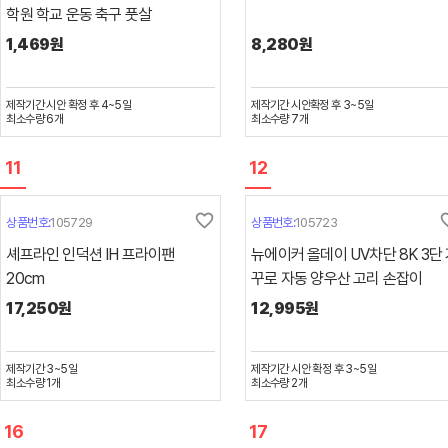
학원 학교 운동 축구 풋살
1,469원
8,280원
제작기간
시안 확정 후 4~5일
제작기간
시안확정 후 3~5일
최소수량
6
개
최소수량
7
개
11
12
favorite_border
favori
상품번호:
105729
상품번호:
105723
셰프라인 인덕션 IH 프라이팬
뉴에이커 올데이 UV차단 8K 3단
20cm
꾸로 자동 양우산 고리 손잡이
17,250원
12,995원
제작기간
3~5일
제작기간
시안 확정 후 3~5일
최소수량
1
개
최소수량
2
개
16
17