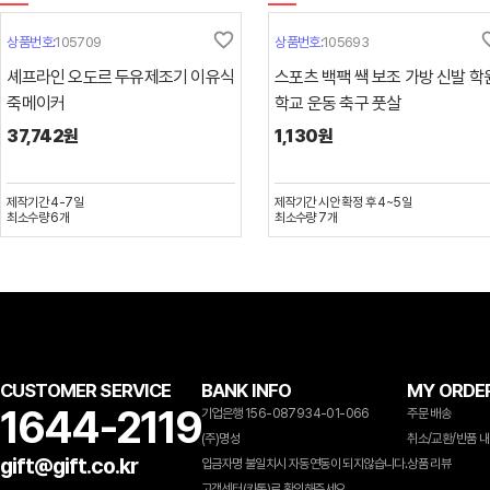
favorite_border
favori
상품번호:
105709
상품번호:
105693
셰프라인 오도르 두유제조기 이유식
스포츠 백팩 쌕 보조 가방 신발 학
죽메이커
학교 운동 축구 풋살
37,742원
1,130원
제작기간
4-7일
제작기간
시안 확정 후 4~5일
최소수량
6
개
최소수량
7
개
CUSTOMER SERVICE
BANK INFO
MY ORDE
1644-2119
기업은행 156-087934-01-066
주문 배송
(주)명성
취소/교환/반품 
gift@gift.co.kr
입금자명 불일치시 자동연동이 되지않습니다.
상품 리뷰
고객센터(카톡)로 확인해주세요.