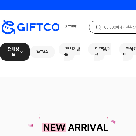
전체 상
행사기념
디지털/테
웰컴
VOVA
품
품
크
트