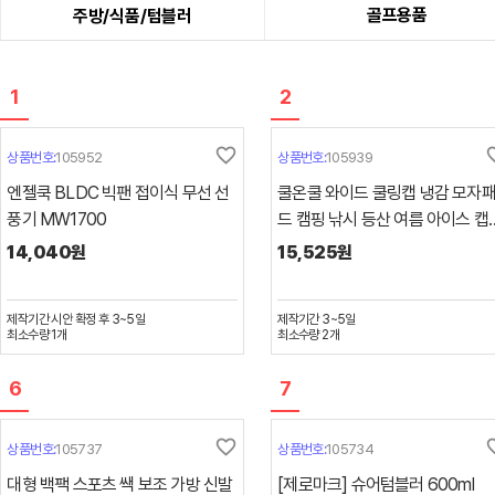
골프용품
주방/식품/텀블러
1
2
favorite_border
favori
상품번호:
105952
상품번호:
105939
엔젤쿡 BLDC 빅팬 접이식 무선 선
쿨온쿨 와이드 쿨링캡 냉감 모자
풍기 MW1700
드 캠핑 낚시 등산 여름 아이스 캡
드
14,040원
15,525원
제작기간
시안 확정 후 3~5일
제작기간
3~5일
최소수량
1
개
최소수량
2
개
6
7
favorite_border
favori
상품번호:
105737
상품번호:
105734
대형 백팩 스포츠 쌕 보조 가방 신발
[제로마크] 슈어텀블러 600ml