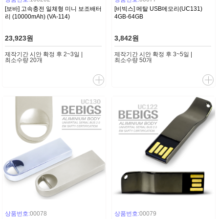
[보바] 고속충전 일체형 미니 보조배터
[비빅스] 메탈 USB메모리(UC131)
리 (10000mAh) (VA-114)
4GB-64GB
23,923원
3,842원
제작기간 시안 확정 후 2~3일 |
제작기간 시안 확정 후 3~5일 |
최소수량 20개
최소수량 50개
상품번호:
00078
상품번호:
00079