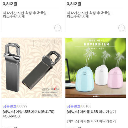
3,842원
3,842원
제작기간 시안 확정 후 3~5일 |
제작기간 시안 확정 후 3~5일 |
최소수량 50개
최소수량 50개
상품번호:
00099
상품번호:
00103
[비빅스] 메탈 USB메모리(GU170)
[비빅스] 마카롱 USB 미니가습기
4GB-64GB
[비빅스] 마카롱 USB 미니가습기