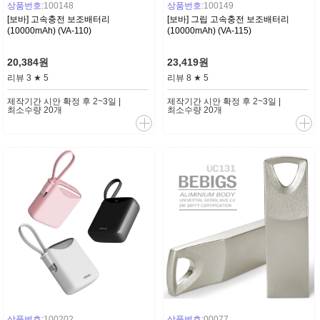
상품번호:
100148
상품번호:
100149
[보바] 고속충전 보조배터리
[보바] 그립 고속충전 보조배터리
(10000mAh) (VA-110)
(10000mAh) (VA-115)
20,384원
23,419원
리뷰
3
★
5
리뷰
8
★
5
제작기간 시안 확정 후 2~3일 |
제작기간 시안 확정 후 2~3일 |
최소수량 20개
최소수량 20개
상품번호:
100202
상품번호:
00077