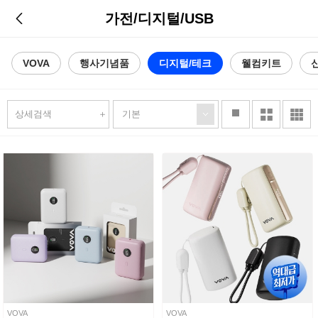
가전/디지털/USB
VOVA
행사기념품
디지털/테크
웰컴키트
stop
상세검색
VOVA
VOVA