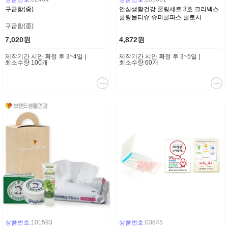
구급함(중)
안심생활건강 쿨링세트 3호 크리넥스
쿨링물티슈 슈퍼쿨파스 쿨토시
구급함(중)
7,020원
4,872원
제작기간 시안 확정 후 3~4일 |
제작기간 시안 확정 후 3~5일 |
최소수량 100개
최소수량 60개
상품번호:
101593
상품번호:
03845