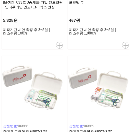
[브생건] 633호 3종세트(카밀 핸드크림
포켓팁 투
+안티푸라민 연고+크리넥스 안심
99.9% 항균물티슈)
5,328원
467원
제작기간 시안 확정 후 3~5일 |
제작기간 시안 확정 후 3~5일 |
최소수량 100개
최소수량 1,000개
상품번호:
06888
상품번호:
06889
휴대용 구급함 닥터007(7종)
휴대용구급함 닥터007(8종)