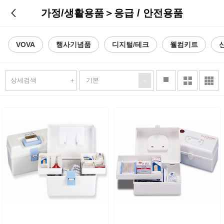
가정/생활용품
＞
응급 / 안전용품
VOVA
행사기념품
디지털/테크
웰컴키트
stop
상세검색