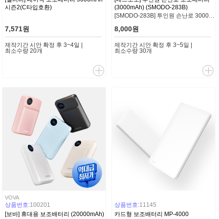
시즌2(C타입호환)
(3000mAh) (SMODO-283B)
[SMODO-283B] 투인원 손난로 3000mAh 보조배터리
7,571원
8,000원
제작기간 시안 확정 후 3~4일 |
제작기간 시안 확정 후 3~5일 |
최소수량 20개
최소수량 30개
VOVA
상품번호:
100201
상품번호:
11145
[보바] 휴대용 보조배터리 (20000mAh)
카드형 보조배터리 MP-4000