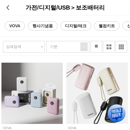
가전/디지털/USB
＞
보조배터리
VOVA
행사기념품
디지털/테크
웰컴키트
stop
상세검색
VOVA
VOVA