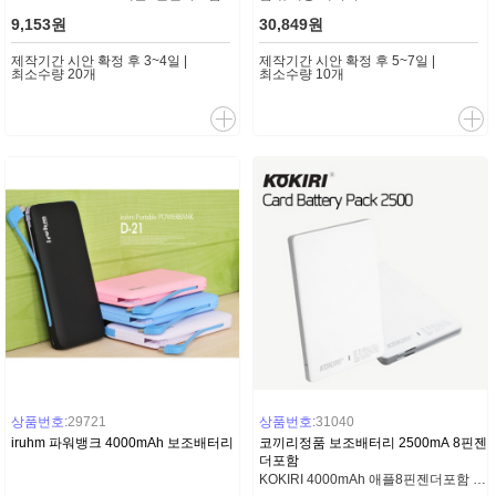
9,153원
30,849원
제작기간 시안 확정 후 3~4일 |
제작기간 시안 확정 후 5~7일 |
최소수량 20개
최소수량 10개
상품번호:
29721
상품번호:
31040
iruhm 파워뱅크 4000mAh 보조배터리
코끼리정품 보조배터리 2500mA 8핀젠
더포함
KOKIRI 4000mAh 애플8핀젠더포함 (일체형케이블)