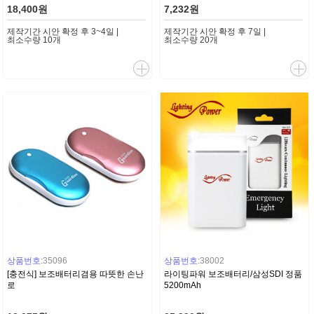
18,400원
7,232원
제작기간 시안 확정 후 3~4일 |
제작기간 시안 확정 후 7일 |
최소수량 10개
최소수량 20개
상품번호:
35096
상품번호:
38002
[충전식] 보조배터리겸용 따뜻한 손난
라이팅파워 보조배터리/삼성SDI 정품
로
5200mAh