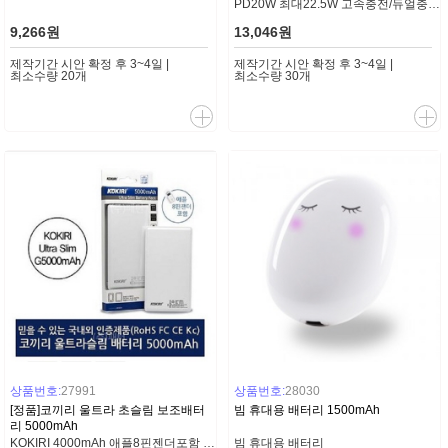
전)
PD20W 최대22.5W 고속충전/듀얼충전/액정형 잔량표시/Type-C케이블포함
9,266원
13,046원
제작기간 시안 확정 후 3~4일 |
제작기간 시안 확정 후 3~4일 |
최소수량 20개
최소수량 30개
상품번호:
27991
상품번호:
28030
[정품]코끼리 울트라 초슬림 보조배터
빔 휴대용 배터리 1500mAh
리 5000mAh
KOKIRI 4000mAh 애플8핀젠더포함 (일체형케이블)
빔 휴대용 배터리