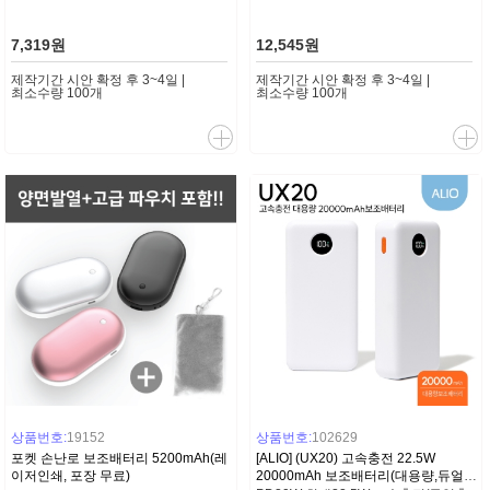
7,319원
12,545원
제작기간 시안 확정 후 3~4일 |
제작기간 시안 확정 후 3~4일 |
최소수량 100개
최소수량 100개
상품번호:
19152
상품번호:
102629
포켓 손난로 보조배터리 5200mAh(레
[ALIO] (UX20) 고속충전 22.5W
이저인쇄, 포장 무료)
20000mAh 보조배터리(대용량,듀얼충