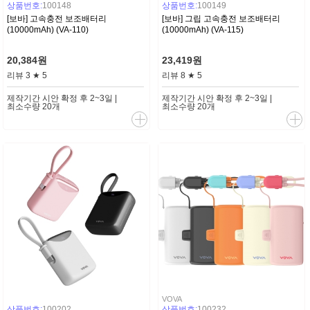
상품번호:
100148
상품번호:
100149
[보바] 고속충전 보조배터리
[보바] 그립 고속충전 보조배터리
(10000mAh) (VA-110)
(10000mAh) (VA-115)
20,384원
23,419원
리뷰
3
★
5
리뷰
8
★
5
제작기간 시안 확정 후 2~3일 |
제작기간 시안 확정 후 2~3일 |
최소수량 20개
최소수량 20개
VOVA
상품번호:
100202
상품번호:
100232